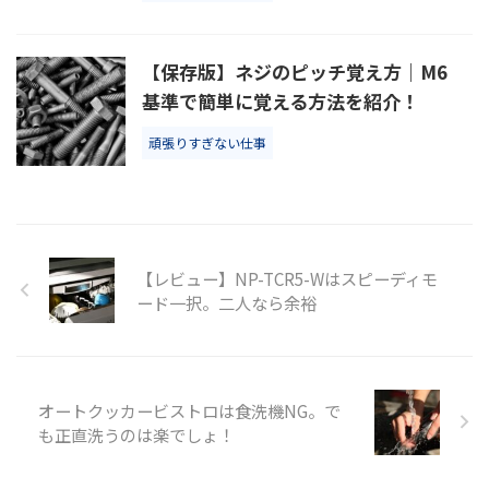
【保存版】ネジのピッチ覚え方｜M6
基準で簡単に覚える方法を紹介！
頑張りすぎない仕事
【レビュー】NP-TCR5-Wはスピーディモ
ード一択。二人なら余裕
オートクッカービストロは食洗機NG。で
も正直洗うのは楽でしょ！