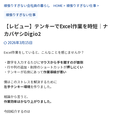
頑張りすぎない会社員の暮らし HOME
>
頑張りすぎない仕事
>
頑張りすぎない仕事
【レビュー】テンキーでExcel作業を時短｜ナ
カバヤシDigio2
2026年3月15日
Excel作業をしていると、こんなことを感じませんか？
・数字を入力するたびに
マウスから手を離すのが面倒
・行や列の追加・削除のショートカットが
押しにくい
・テンキーが右側にあって
作業導線が悪い
僕はこのストレスを解決するために
左手テンキー環境
を作りました。
結論から言うと、
作業効率はかなり上がりました。
今回紹介するのは