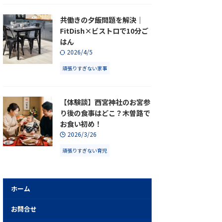
共働きの夕飯問題を解決｜
FitDish×ビストロで10分ご
はん
2026/4/5
頑張りすぎない家事
【体験談】西宮神社のお宮参
り後の食事はどこ？木曽路で
お食い初め！
2026/3/26
頑張りすぎない育児
ホーム
お問合せ